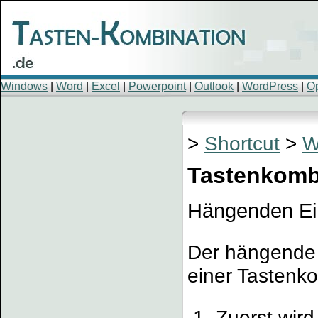
Windows
|
Word
|
Excel
|
Powerpoint
|
Outlook
|
WordPress
|
Op
>
Shortcut
>
W
Tastenkomb
Hängenden Ei
Der hängende 
einer Tastenk
Zuerst wird