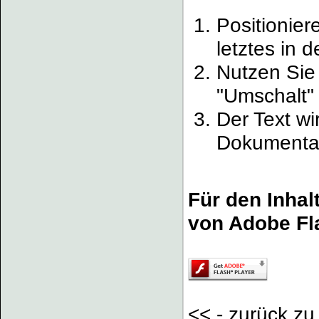
Positionier
letztes in d
Nutzen Sie 
"Umschalt"
Der Text wi
Dokumentan
Für den Inhal
von Adobe Fla
<< - zurück z