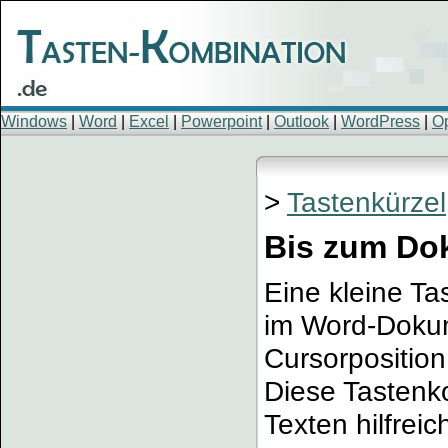
Windows
|
Word
|
Excel
|
Powerpoint
|
Outlook
|
WordPress
|
Op
>
Tastenkürzel
Bis zum Do
Eine kleine T
im Word-Dokum
Cursorpositio
Diese Tastenk
Texten hilfrei